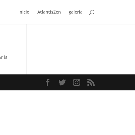
Inicio
AtlantisZen
galeria
r la