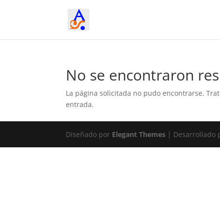
No se encontraron res
La página solicitada no pudo encontrarse. Trat
entrada.
Diseñado por
Elegant Themes
| Desarrollado